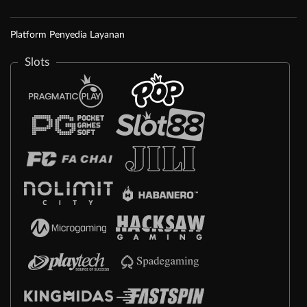
Platform Penyedia Layanan
Slots