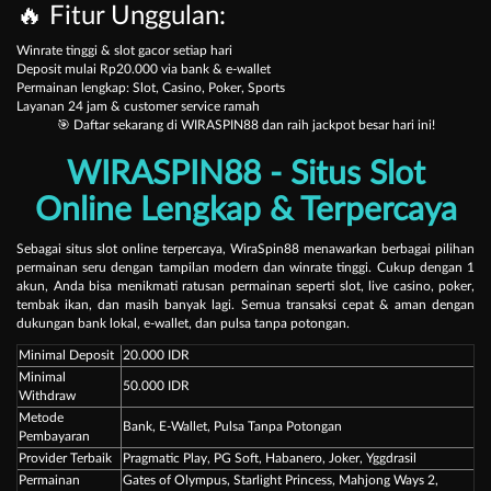
🔥 Fitur Unggulan:
Winrate tinggi & slot gacor setiap hari
Deposit mulai Rp20.000 via bank & e-wallet
Permainan lengkap: Slot, Casino, Poker, Sports
Layanan 24 jam & customer service ramah
🎯 Daftar sekarang di
WIRASPIN88
dan raih jackpot besar hari ini!
WIRASPIN88 - Situs Slot
Online Lengkap & Terpercaya
Sebagai situs slot online terpercaya,
WiraSpin88
menawarkan berbagai pilihan
permainan seru dengan tampilan modern dan winrate tinggi. Cukup dengan 1
akun, Anda bisa menikmati ratusan permainan seperti slot, live casino, poker,
tembak ikan, dan masih banyak lagi. Semua transaksi cepat & aman dengan
dukungan bank lokal, e-wallet, dan pulsa tanpa potongan.
Minimal Deposit
20.000 IDR
Minimal
50.000 IDR
Withdraw
Metode
Bank, E-Wallet, Pulsa Tanpa Potongan
Pembayaran
Provider Terbaik
Pragmatic Play, PG Soft, Habanero, Joker, Yggdrasil
Permainan
Gates of Olympus, Starlight Princess, Mahjong Ways 2,