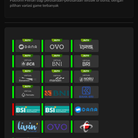
Platform Pilihan bagi perusahaan-perusahaan terbaik di dunia, dengan
pilihan variasi game terbanyak