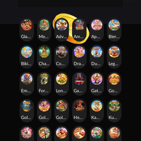
Gladiators
Mermaid's Treasure
Adventures Of Caramelo
Amazing Circus
Aphrodite - Goddess of Love
Bierfest Delight
Bikini Babes
Chasing Leprechaun Coins
Countdown to Fortune
Dragon Wonder
Ducky Spin
Legendary El Toro
Empress of the Black Seas
Forbidden Island
Longevity dragon(Fulong)
Gangster's Paradise
Gates Of Kunlun
God of Fortune
Gold Seekers
Golden Gallop
Golden Hatch
Heavenly Sage
Kawaii Neko
Kung Fu Warrior