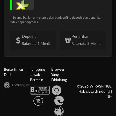
* Selama bank maintenance dan bank offline deposit dan penarikan
tidak dapat diproses
Deposit
Penarikan
Rata-rata 1 Menit
Rata-rata 5 Menit
Bersertifikasi
Tanggung
Browser
Dari
Jawab
Yang
Bermain
Didukung
©2026 WIRASPIN88.
Hak cipta dilindungi |
18+