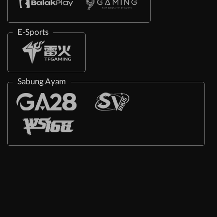
E-Sports
Sabung Ayam