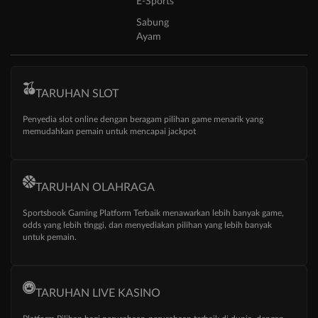
E-Sports
Sabung
Ayam
TARUHAN SLOT
Penyedia slot online dengan beragam pilihan game menarik yang
memudahkan pemain untuk mencapai jackpot
TARUHAN OLAHRAGA
Sportsbook Gaming Platform Terbaik menawarkan lebih banyak game,
odds yang lebih tinggi, dan menyediakan pilihan yang lebih banyak
untuk pemain.
TARUHAN LIVE KASINO