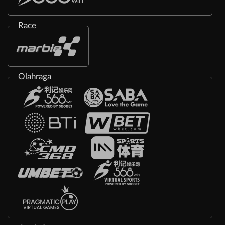
Race
Olahraga