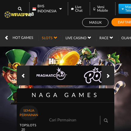
BHS
Live
Versi
Mai
Chat
Mobile
Tel
INDONESIA
DAFTA
MASUK
IDR
12,675,194,
HOT GAMES
SLOTS
LIVE CASINO
RACE
OLA
NAGA GAMES
SEMUA
PERMAINAN
TOP
SLOTS
20