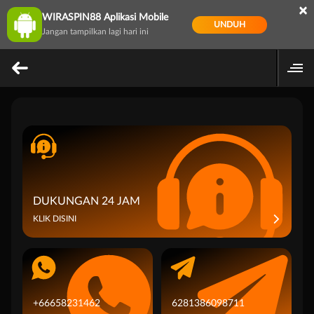
×
WIRASPIN88 Aplikasi Mobile
UNDUH
Jangan tampilkan lagi hari ini
DUKUNGAN 24 JAM
KLIK DISINI
+66658231462
6281386098711