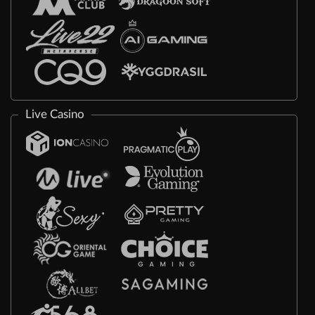
Live Casino