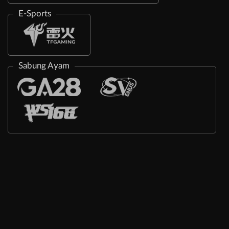
E-Sports
Sabung Ayam