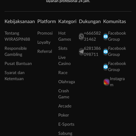
layanan profesional 24 jam.
Kebijaksanaan
Platform
Kategori
Dukungan
Komunitas
Tentang
Promosi
Hot
+666582
Facebook
WIRASPIN88
Games
31462
Group
Loyalty
Responsible
Slots
6281386
Facebook
Referral
Gambling
098711
Group
Live
Pusat Bantuan
Casino
Facebook
Group
Syarat dan
Race
Ketentuan
Instagra
Olahraga
m
Crash
Game
Arcade
Poker
E-Sports
Sabung