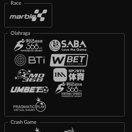
Race
Olahraga
Crash Game