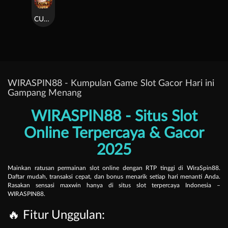
CUTE TIGER
WIRASPIN88 - Kumpulan Game Slot Gacor Hari ini
Gampang Menang
WIRASPIN88 - Situs Slot
Online Terpercaya & Gacor
2025
Mainkan ratusan permainan slot online dengan RTP tinggi di
WiraSpin88
.
Daftar mudah, transaksi cepat, dan bonus menarik setiap hari menanti Anda.
Rasakan sensasi maxwin hanya di situs slot terpercaya Indonesia –
WIRASPIN88.
🔥 Fitur Unggulan: