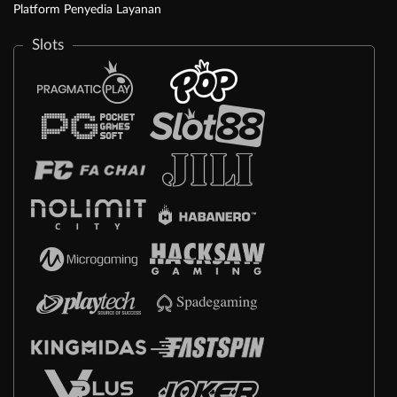
Platform Penyedia Layanan
Slots