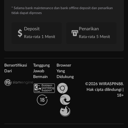
* Selama bank maintenance dan bank offline deposit dan penarikan
tidak dapat diproses
Deposit
Penarikan
Rata-rata 1 Menit
Rata-rata 5 Menit
Bersertifikasi
Tanggung
Browser
Dari
Jawab
Yang
Bermain
Didukung
©2026 WIRASPIN88.
Hak cipta dilindungi |
18+