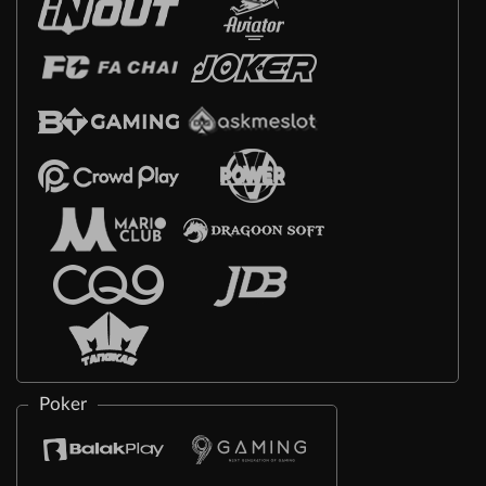
Poker