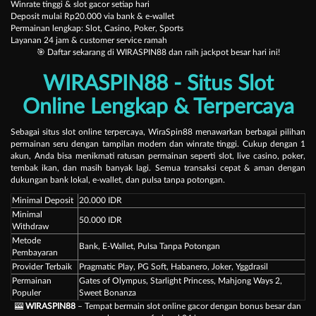
Winrate tinggi & slot gacor setiap hari
Deposit mulai Rp20.000 via bank & e-wallet
Permainan lengkap: Slot, Casino, Poker, Sports
Layanan 24 jam & customer service ramah
🎯 Daftar sekarang di
WIRASPIN88
dan raih jackpot besar hari ini!
WIRASPIN88 - Situs Slot
Online Lengkap & Terpercaya
Sebagai situs slot online terpercaya,
WiraSpin88
menawarkan berbagai pilihan
permainan seru dengan tampilan modern dan winrate tinggi. Cukup dengan 1
akun, Anda bisa menikmati ratusan permainan seperti slot, live casino, poker,
tembak ikan, dan masih banyak lagi. Semua transaksi cepat & aman dengan
dukungan bank lokal, e-wallet, dan pulsa tanpa potongan.
Minimal Deposit
20.000 IDR
Minimal
50.000 IDR
Withdraw
Metode
Bank, E-Wallet, Pulsa Tanpa Potongan
Pembayaran
Provider Terbaik
Pragmatic Play, PG Soft, Habanero, Joker, Yggdrasil
Permainan
Gates of Olympus, Starlight Princess, Mahjong Ways 2,
Populer
Sweet Bonanza
🎰
WIRASPIN88
– Tempat bermain slot online gacor dengan bonus besar dan