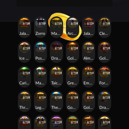
RTP
96%
RTP
95%
RTP
98%
RTP
96%
RTP
95%
RTP
95%
Jalapeno
Zorro
MahJong Gold 2
Arctic King
Jalapeno 2
Cleopatra
RTP
98%
RTP
98%
RTP
96%
RTP
98%
RTP
97%
RTP
95%
Ice Age Mammoths
Poseidon
Dragon Treasure
Golden Maitreya Buddha
Almighty Zeus
Golden Wuzetian
RTP
98%
RTP
96%
RTP
98%
RTP
96%
RTP
95%
RTP
97%
Caribbean Treasure
Mahjong Infinity
Taichi Boy
Great Wealth
Emperor Auspicious
Fortune Cat
RTP
97%
RTP
97%
RTP
84%
RTP
88%
RTP
91%
RTP
82%
Three Kings
Legend of Aztec
The King Of Olympus
God Of Fortune
Golden Fuwa
Dragon Gate
RTP
81%
RTP
86%
RTP
84%
RTP
93%
RTP
80%
RTP
81%