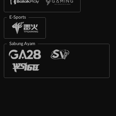
E-Sports
Sabung Ayam