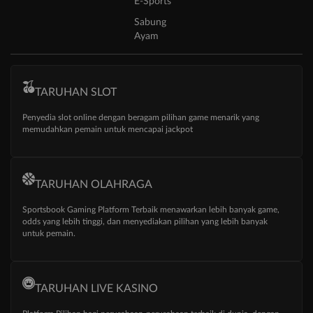
E-Sports
Sabung
Ayam
TARUHAN SLOT
Penyedia slot online dengan beragam pilihan game menarik yang
memudahkan pemain untuk mencapai jackpot
TARUHAN OLAHRAGA
Sportsbook Gaming Platform Terbaik menawarkan lebih banyak game,
odds yang lebih tinggi, dan menyediakan pilihan yang lebih banyak
untuk pemain.
TARUHAN LIVE KASINO