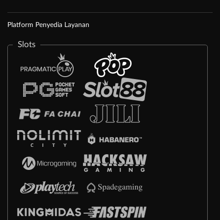
Platform Penyedia Layanan
Slots