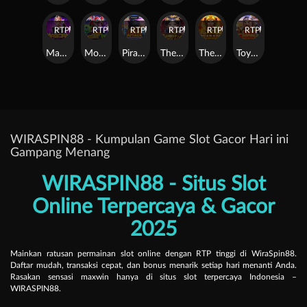
RTP
92%
RTP
94%
RTP
88%
RTP
85%
RTP
94%
RTP
86%
Magician
Monster Pop
Pirate Attack
The Beauties
The Pharaoh
Toy Soldiers
WIRASPIN88 - Kumpulan Game Slot Gacor Hari ini
Gampang Menang
WIRASPIN88 - Situs Slot
Online Terpercaya & Gacor
2025
Mainkan ratusan permainan slot online dengan RTP tinggi di
WiraSpin88
.
Daftar mudah, transaksi cepat, dan bonus menarik setiap hari menanti Anda.
Rasakan sensasi maxwin hanya di situs slot terpercaya Indonesia –
WIRASPIN88.